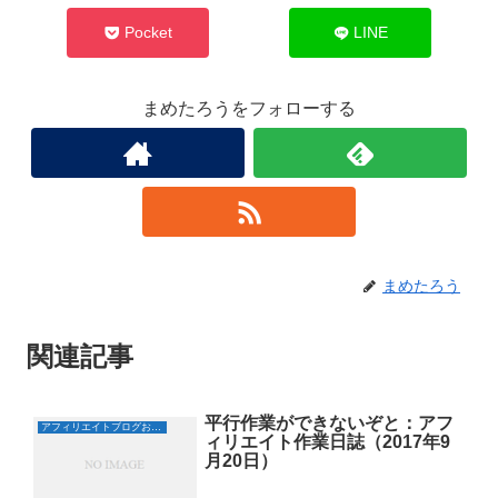
し
ク
い
し
ウ
て
Pocket
LINE
ィ
く
ン
だ
ド
さ
ウ
い
で
(
まめたろうをフォローする
開
新
き
し
ま
い
す
ウ
)
ィ
ン
ド
ウ
で
開
き
ま
す
)
まめたろう
関連記事
平行作業ができないぞと：アフ
アフィリエイトブログおすすめ日誌
ィリエイト作業日誌（2017年9
月20日）