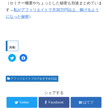
（セミナー概要やちょっとした秘密も別途まとめていま
す→
私がアフィリエイトで月30万円以上、稼げるよう
になった秘密
）
共有:
ク
F
リ
a
ッ
c
ク
e
し
b
て
o
T
o
w
k
アフィリエイトブログおすすめ日誌
i
で
t
共
t
有
e
す
r
る
シェアする
で
に
共
は
有
ク
Twitter
Facebook
はてブ
(
リ
新
ッ