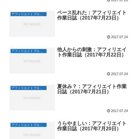
ペース乱れた：アフィリエイト
アフィリエイトブログおすすめ日誌
作業日誌（2017年7月23日）
2017.07.24
他人からの刺激：アフィリエイ
アフィリエイトブログおすすめ日誌
ト作業日誌（2017年7月22日）
2017.07.24
夏休み？：アフィリエイト作業
アフィリエイトブログおすすめ日誌
日誌（2017年7月21日）
2017.07.24
うらやましい：アフィリエイト
アフィリエイトブログおすすめ日誌
作業日誌（2017年7月20日）