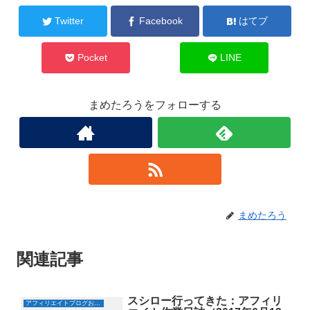
共
は
有
ク
Twitter
Facebook
はてブ
(
リ
新
ッ
し
ク
い
し
ウ
て
Pocket
LINE
ィ
く
ン
だ
ド
さ
ウ
い
で
(
まめたろうをフォローする
開
新
き
し
ま
い
す
ウ
)
ィ
ン
ド
ウ
で
開
き
ま
す
)
まめたろう
関連記事
スシロー行ってきた：アフィリ
アフィリエイトブログおすすめ日誌