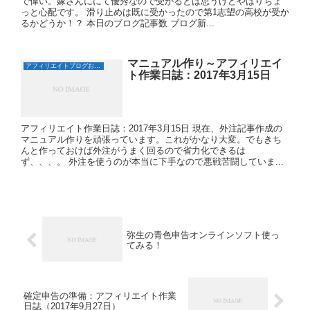
で偉い。嫁さんににて優秀なので受かるとは思うけどやはりちょ
っと心配です。 滑り止めは既に受かったので第1志望の高校が受か
るかどうか！？ 本日のブログ記事数 ブログ新...
マニュアル作り～アフィリエイ
アフィリエイトブログおすすめ日誌
ト作業日誌：2017年3月15日
アフィリエイト作業日誌：2017年3月15日 現在、外注記事作成の
マニュアル作りを頑張っています。これがかなり大変。でもきち
んと作っておけば外注がうまく回るので省力化できるは
ず、、、。 外注を使うのが本当に下手なので悪戦苦闘していま...
弥生の青色申告オンラインソフト使っ
てみる！
確定申告の準備：アフィリエイト作業
日誌（2017年9月27日）