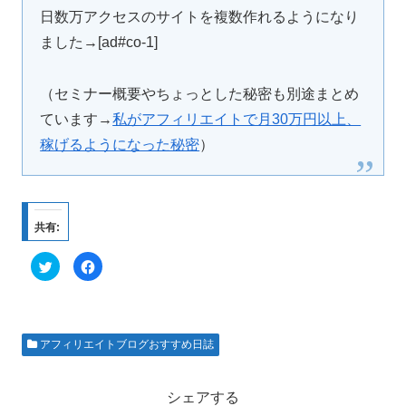
日数万アクセスのサイトを複数作れるようになり
ました→[ad#co-1]
（セミナー概要やちょっとした秘密も別途まとめ
ています→
私がアフィリエイトで月30万円以上、
稼げるようになった秘密
）
共有:
ク
F
リ
a
ッ
c
ク
e
し
b
て
o
T
o
w
k
アフィリエイトブログおすすめ日誌
i
で
t
共
t
有
e
す
r
る
シェアする
で
に