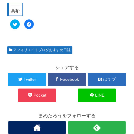
共有:
ク
F
リ
a
ッ
c
ク
e
し
b
て
o
T
o
w
k
アフィリエイトブログおすすめ日誌
i
で
t
共
t
有
e
す
r
る
シェアする
で
に
共
は
有
ク
Twitter
Facebook
はてブ
(
リ
新
ッ
し
ク
い
し
ウ
て
Pocket
LINE
ィ
く
ン
だ
ド
さ
ウ
い
で
(
まめたろうをフォローする
開
新
き
し
ま
い
す
ウ
)
ィ