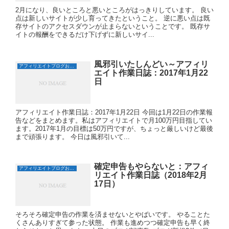
2月になり、良いところと悪いところがはっきりしています。 良い
点は新しいサイトが少し育ってきたということ。 逆に悪い点は既
存サイトのアクセスダウンが止まらないということです。 既存サ
イトの報酬をできるだけ下げずに新しいサイ...
風邪引いたしんどい～アフィリ
アフィリエイトブログおすすめ日誌
エイト作業日誌：2017年1月22
日
アフィリエイト作業日誌：2017年1月22日 今回は1月22日の作業報
告などをまとめます。私はアフィリエイトで月100万円目指してい
ます。2017年1月の目標は50万円ですが、ちょっと厳しいけど最後
まで頑張ります。 今日は風邪引いて...
確定申告もやらないと：アフィ
アフィリエイトブログおすすめ日誌
リエイト作業日誌（2018年2月
17日）
そろそろ確定申告の作業を済ませないとやばいです。 やることた
くさんありすぎて参った状態。 作業も進めつつ確定申告も早く終