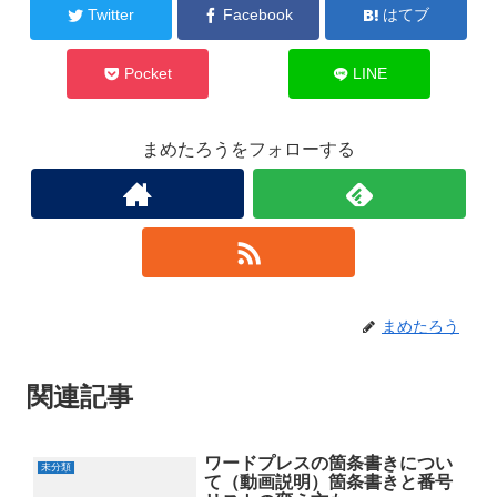
有
ク
Twitter
Facebook
はてブ
(
リ
新
ッ
し
ク
い
し
ウ
て
Pocket
LINE
ィ
く
ン
だ
ド
さ
ウ
い
で
(
まめたろうをフォローする
開
新
き
し
ま
い
す
ウ
)
ィ
ン
ド
ウ
で
開
き
ま
す
)
まめたろう
関連記事
ワードプレスの箇条書きについ
未分類
て（動画説明）箇条書きと番号