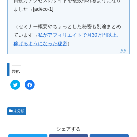
日数万アクセスのサイトを複数作れるようになり
ました→[ad#co-1]
（セミナー概要やちょっとした秘密も別途まとめ
ています→
私がアフィリエイトで月30万円以上、
稼げるようになった秘密
）
共有:
ク
F
リ
a
ッ
c
ク
e
し
b
て
o
T
o
w
k
未分類
i
で
t
共
t
有
e
す
r
る
シェアする
で
に
共
は