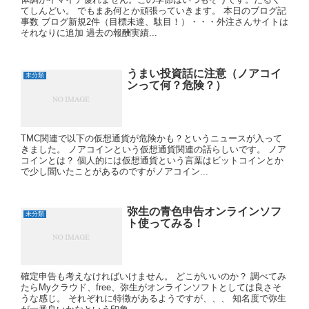
てしんどい。 でもまあ何とか頑張っていきます。 本日のブログ記
事数 ブログ新規2件（目標未達、駄目！）・・・外注さんサイトは
それなりに追加 過去の報酬実績...
うまい投資話に注意（ノアコイ
未分類
ンって何？危険？）
TMC関連で以下の仮想通貨が危険かも？というニュースが入って
きました。 ノアコインという仮想通貨関連の話らしいです。 ノア
コインとは？ 個人的には仮想通貨という言葉はビットコインとか
で少し聞いたことがあるのですがノアコイン...
弥生の青色申告オンラインソフ
未分類
ト使ってみる！
確定申告も考えなければいけません。 どこがいいのか？ 調べてみ
たらMyクラウド、free、弥生がオンラインソフトとしては良さそ
うな感じ。 それぞれに特徴があるようですが、、、 知名度で弥生