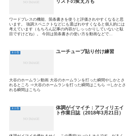
リストの変え方も
ワードプレスの機能、箇条書きを使うと評価されやすくなると思
います。 強調スペニクトなどにも選ばれやすくなると個人的には
考えています（もちろん記事の内容がしっっかりしていないと駄
目ですけどね）。 今回は箇条書きの使い方を動画などで...
ユーチューブ貼り付け練習
未分類
大谷のホームラン動画 大谷のホームランを打った瞬間やしかとさ
れるところ ⇒大谷のホームランを打った瞬間はこちら ⇒しかとさ
れる瞬間はこちら
体調がイマイチ：アフィリエイ
未分類
ト作業日誌（2018年3月21日）
体調がイマイチ優れません。この季節はいつもそうです。だるく