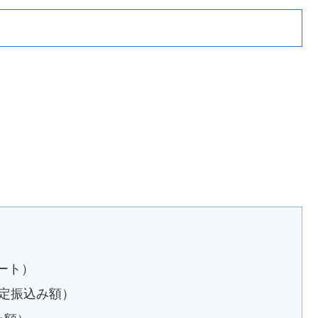
）
ポート）
予定振込み額）