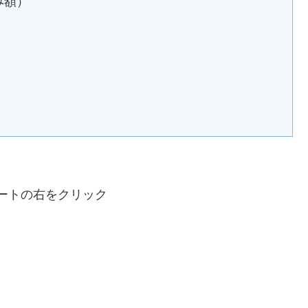
み額）
）
ートの右をクリック