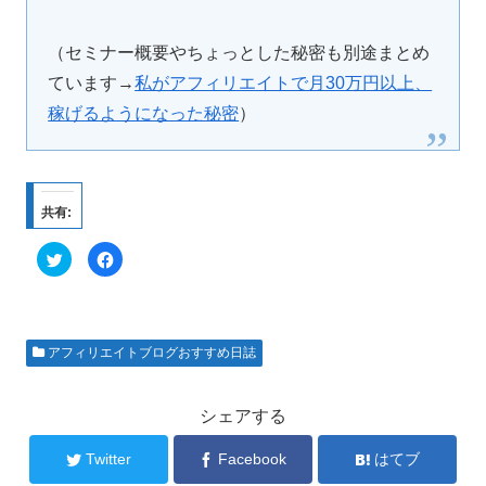
（セミナー概要やちょっとした秘密も別途まとめ
ています→
私がアフィリエイトで月30万円以上、
稼げるようになった秘密
）
共有:
ク
F
リ
a
ッ
c
ク
e
し
b
て
o
T
o
w
k
アフィリエイトブログおすすめ日誌
i
で
t
共
t
有
e
す
r
る
シェアする
で
に
共
は
有
ク
Twitter
Facebook
はてブ
(
リ
新
ッ