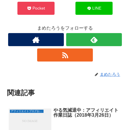
し
ク
い
し
ウ
て
Pocket
LINE
ィ
く
ン
だ
ド
さ
ウ
い
で
(
まめたろうをフォローする
開
新
き
し
ま
い
す
ウ
)
ィ
ン
ド
ウ
で
開
き
ま
す
)
まめたろう
関連記事
やる気減退中：アフィリエイト
アフィリエイトブログおすすめ日誌
作業日誌（2018年3月26日）