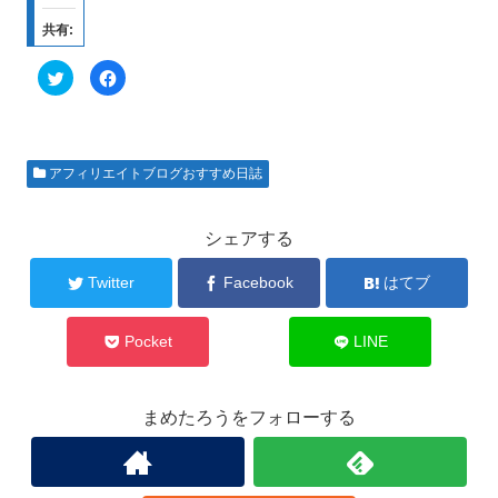
共有:
ク
F
リ
a
ッ
c
ク
e
し
b
て
o
T
o
w
k
アフィリエイトブログおすすめ日誌
i
で
t
共
t
有
e
す
r
る
シェアする
で
に
共
は
有
ク
Twitter
Facebook
はてブ
(
リ
新
ッ
し
ク
い
し
ウ
て
Pocket
LINE
ィ
く
ン
だ
ド
さ
ウ
い
で
(
まめたろうをフォローする
開
新
き
し
ま
い
す
ウ
)
ィ
ン