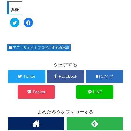
共有:
ク
F
リ
a
ッ
c
ク
e
し
b
て
o
T
o
w
k
アフィリエイトブログおすすめ日誌
i
で
t
共
t
有
e
す
r
る
シェアする
で
に
共
は
有
ク
Twitter
Facebook
はてブ
(
リ
新
ッ
し
ク
い
し
ウ
て
Pocket
LINE
ィ
く
ン
だ
ド
さ
ウ
い
で
(
まめたろうをフォローする
開
新
き
し
ま
い
す
ウ
)
ィ
ン