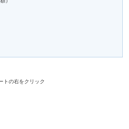
み額）
）
ートの右をクリック