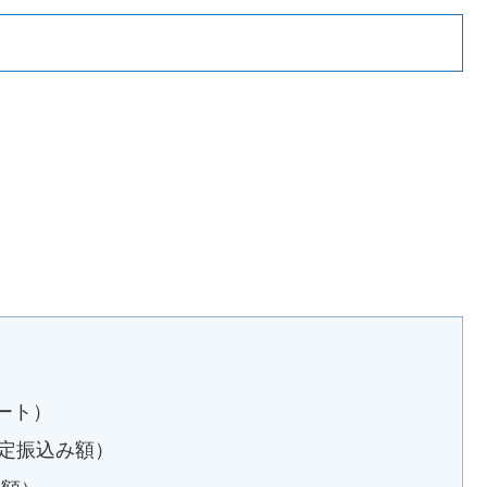
）
ポート）
予定振込み額）