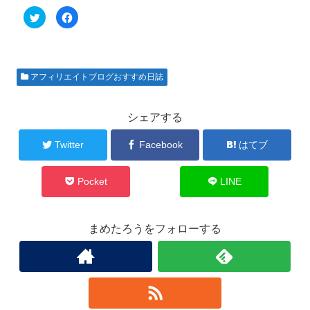
ク
F
リ
a
ッ
c
ク
e
し
b
て
o
T
o
w
k
アフィリエイトブログおすすめ日誌
i
で
t
共
t
有
e
す
r
る
シェアする
で
に
共
は
有
ク
Twitter
Facebook
はてブ
(
リ
新
ッ
し
ク
い
し
ウ
て
Pocket
LINE
ィ
く
ン
だ
ド
さ
ウ
い
で
(
まめたろうをフォローする
開
新
き
し
ま
い
す
ウ
)
ィ
ン
ド
ウ
で
開