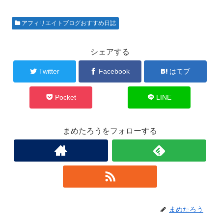
し
b
て
o
T
o
w
k
アフィリエイトブログおすすめ日誌
i
で
t
共
t
有
e
す
r
る
シェアする
で
に
共
は
有
ク
Twitter
Facebook
はてブ
(
リ
新
ッ
し
ク
い
し
ウ
て
Pocket
LINE
ィ
く
ン
だ
ド
さ
ウ
い
で
(
まめたろうをフォローする
開
新
き
し
ま
い
す
ウ
)
ィ
ン
ド
ウ
で
開
き
ま
す
)
まめたろう