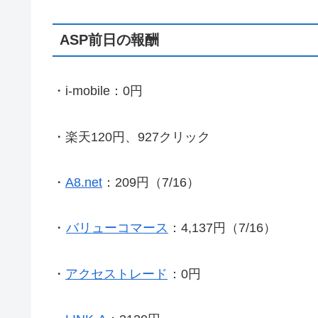
ASP前日の報酬
・i-mobile：0円
・楽天120円、927クリック
・
A8.net
：209円（7/16）
・
バリューコマース
：4,137円（7/16）
・
アクセストレード
：0円