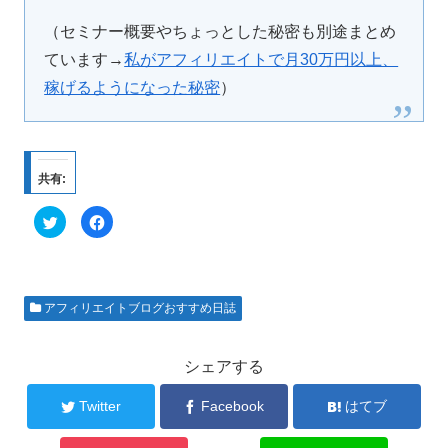
（セミナー概要やちょっとした秘密も別途まとめ
ています→
私がアフィリエイトで月30万円以上、
稼げるようになった秘密
）
共有:
ク
F
リ
a
ッ
c
ク
e
し
b
て
o
T
o
w
k
アフィリエイトブログおすすめ日誌
i
で
t
共
t
有
e
す
r
る
シェアする
で
に
共
は
有
ク
Twitter
Facebook
はてブ
(
リ
新
ッ
し
ク
い
し