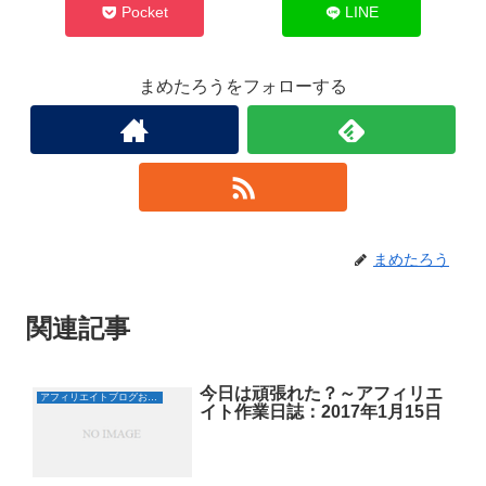
ウ
て
Pocket
LINE
ィ
く
ン
だ
ド
さ
ウ
い
で
(
まめたろうをフォローする
開
新
き
し
ま
い
す
ウ
)
ィ
ン
ド
ウ
で
開
き
ま
す
)
まめたろう
関連記事
今日は頑張れた？～アフィリエ
アフィリエイトブログおすすめ日誌
イト作業日誌：2017年1月15日