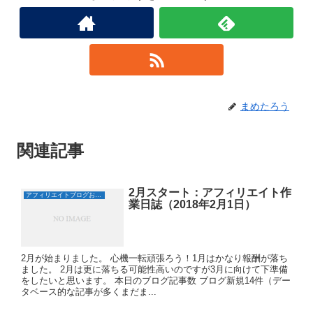
き
し
ま
い
す
ウ
)
ィ
ン
ド
ウ
で
開
き
ま
す
)
まめたろう
関連記事
2月スタート：アフィリエイト作
アフィリエイトブログおすすめ日誌
業日誌（2018年2月1日）
2月が始まりました。 心機一転頑張ろう！1月はかなり報酬が落ち
ました。 2月は更に落ちる可能性高いのですが3月に向けて下準備
をしたいと思います。 本日のブログ記事数 ブログ新規14件（デー
タベース的な記事が多くまだま...