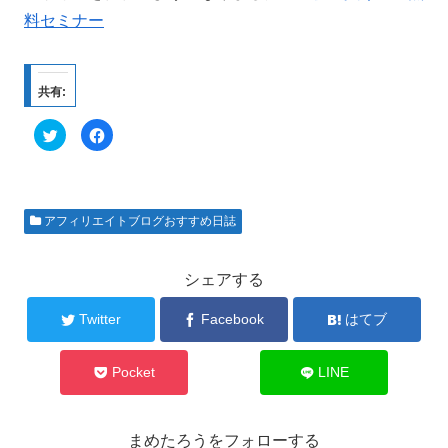
料セミナー
共有:
ク
F
リ
a
ッ
c
ク
e
し
b
て
o
T
o
w
k
アフィリエイトブログおすすめ日誌
i
で
t
共
t
有
e
す
r
る
シェアする
で
に
共
は
有
ク
Twitter
Facebook
はてブ
(
リ
新
ッ
し
ク
い
し
ウ
て
Pocket
LINE
ィ
く
ン
だ
ド
さ
ウ
い
で
(
まめたろうをフォローする
開
新